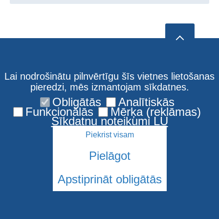
Lai nodrošinātu pilnvērtīgu šīs vietnes lietošanas
pieredzi, mēs izmantojam sīkdatnes.
Obligātās
Analītiskās
Funkcionālās
Mērķa (reklāmas)
Sīkdatņu noteikumi LU
Piekrist visam
Pielāgot
Apstiprināt obligātās
© 2026 Latvijas Universitāte. Visas tiesības aizsargātas
Sīkdatnes