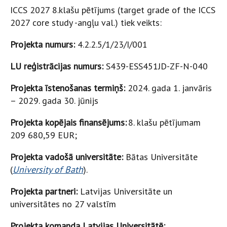
ICCS 2027 8.klašu pētījums (target grade of the ICCS
2027 core study -angļu val.) tiek veikts:
Projekta numurs:
4.2.2.5/1/23/I/001
LU reģistrācijas numurs:
S439-ESS451JD-ZF-N-040
Projekta īstenošanas termiņš:
2024. gada 1. janvāris
– 2029. gada 30. jūnijs
Projekta kopējais finansējums:
8. klašu pētījumam
209 680,59 EUR;
Projekta vadošā universitāte:
Bātas Universitāte
(
University of Bath
).
Projekta partneri:
Latvijas Universitāte un
universitātes no 27 valstīm
Projekta komanda Latvijas Universitātē: