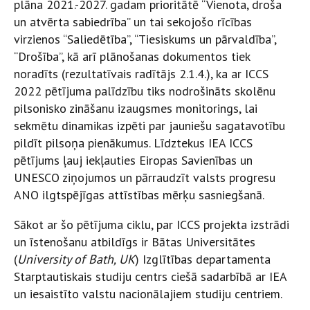
plāna 2021.-2027. gadam prioritātē “Vienota, droša
un atvērta sabiedrība” un tai sekojošo rīcības
virzienos “Saliedētība”, “Tiesiskums un pārvaldība”,
“Drošība”, kā arī plānošanas dokumentos tiek
noradīts (rezultatīvais radītājs 2.1.4.), ka ar ICCS
2022 pētījuma palīdzību tiks nodrošināts skolēnu
pilsonisko zināšanu izaugsmes monitorings, lai
sekmētu dinamikas izpēti par jauniešu sagatavotību
pildīt pilsoņa pienākumus. Līdztekus IEA ICCS
pētījums ļauj iekļauties Eiropas Savienības un
UNESCO ziņojumos un pārraudzīt valsts progresu
ANO ilgtspējīgas attīstības mērķu sasniegšanā.
Sākot ar šo pētījuma ciklu, par ICCS projekta izstrādi
un īstenošanu atbildīgs ir Bātas Universitātes
(
University of Bath, UK
) Izglītības departamenta
Starptautiskais studiju centrs ciešā sadarbībā ar IEA
un iesaistīto valstu nacionālajiem studiju centriem.