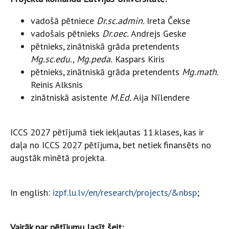
vadošā pētniece
Dr.sc.admin.
Ireta Čekse
vadošais pētnieks
Dr.oec.
Andrejs Geske
pētnieks, zinātniskā grāda pretendents
Mg.sc.edu., Mg.peda.
Kaspars Kiris
pētnieks, zinātniskā grāda pretendents
Mg.math.
Reinis Alksnis
zinātniskā asistente
M.Ed.
Aija Nīlendere
ICCS 2027 pētījumā tiek iekļautas 11.klases, kas ir
daļa no ICCS 2027 pētījuma, bet netiek finansēts no
augstāk minētā projekta.
In english:
izpf.lu.lv/en/research/projects/&nbsp
;
Vairāk par pētījumu lasīt šeit: