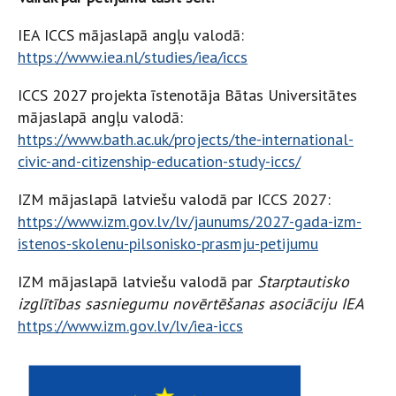
IEA ICCS mājaslapā angļu valodā:
https://www.iea.nl/studies/iea/iccs
ICCS 2027 projekta īstenotāja Bātas Universitātes
mājaslapā angļu valodā:
https://www.bath.ac.uk/projects/the-international-
civic-and-citizenship-education-study-iccs/
IZM mājaslapā latviešu valodā par ICCS 2027:
https://www.izm.gov.lv/lv/jaunums/2027-gada-izm-
istenos-skolenu-pilsonisko-prasmju-petijumu
IZM mājaslapā latviešu valodā par
Starptautisko
izglītības sasniegumu novērtēšanas asociāciju IEA
https://www.izm.gov.lv/lv/iea-iccs