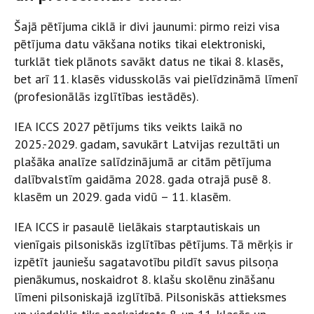
Šajā pētījuma ciklā ir divi jaunumi: pirmo reizi visa
pētījuma datu vākšana notiks tikai elektroniski,
turklāt tiek plānots savākt datus ne tikai 8. klasēs,
bet arī 11. klasēs vidusskolās vai pielīdzināmā līmenī
(profesionālās izglītības iestādēs).
IEA ICCS 2027 pētījums tiks veikts laikā no
2025.-2029. gadam, savukārt Latvijas rezultāti un
plašāka analīze salīdzinājumā ar citām pētījuma
dalībvalstīm gaidāma 2028. gada otrajā pusē 8.
klasēm un 2029. gada vidū – 11. klasēm.
IEA ICCS ir pasaulē lielākais starptautiskais un
vienīgais pilsoniskās izglītības pētījums. Tā mērķis ir
izpētīt jauniešu sagatavotību pildīt savus pilsoņa
pienākumus, noskaidrot 8. klašu skolēnu zināšanu
līmeni pilsoniskajā izglītībā. Pilsoniskās attieksmes