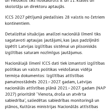
un viedoklis tiks noskaidrots 8. un 11. klasēs un
skolotāju un direktoru aptaujās.
ICCS 2027 pētījumā piedalīsies 28 valstis no četriem
kontinentiem.
Detalizētai situācijas analīzei nacionālā līmenī tiks
sagatavoti aptaujas jautājumi, kas ļaus padziļināti
izpētīt Latvijas izglītības sistēmai un pilsoniskās
izglītības saturam nozīmīgus jautājumus.
Nacionālajā līmenī ICCS dati tiek izmantoti izglītības
politikas un valsts politikas veidošanas vidēja
termiņa dokumentos: Izglītības attīstības
pamatnostādnēs 2021.–2027. gadam, Latvijas
nacionālās attīstības plānā 2021.–2027. gadam (NAP
2027) prioritātē “Vienota, droša un atvērta
sabiedrība”, saliedētas sabiedrības monitoringā un
plānos, Kultūras ministrijas Nacionālās attīstības